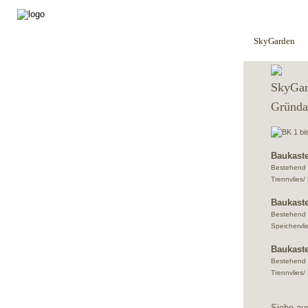
SkyGarden
SkyGar
Gründa
Baukaste
Bestehend 
Trennvlies/
Baukaste
Bestehend 
Speichervli
Baukaste
Bestehend 
Trennvlies/
Siehe au